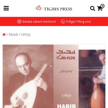
0
Betala säkert med kort
Frågor? Ring oss!
Musik
Urhoy